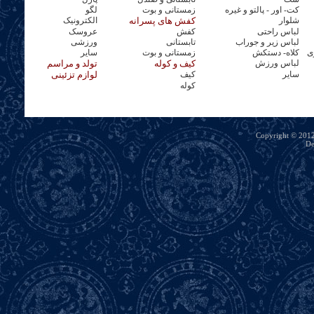
کت- اور - پالتو و غیره
زمستانی و بوت
لگو
شلوار
کفش های پسرانه
الکترونیک
لباس راحتی
کفش
عروسک
لباس زیر و جوراب
تابستانی
ورزشی
ی
کلاه- دستکش
زمستانی و بوت
سایر
لباس ورزش
کیف و کوله
تولد و مراسم
سایر
کیف
لوازم تزئینی
کوله
Copyright © 2012 
De