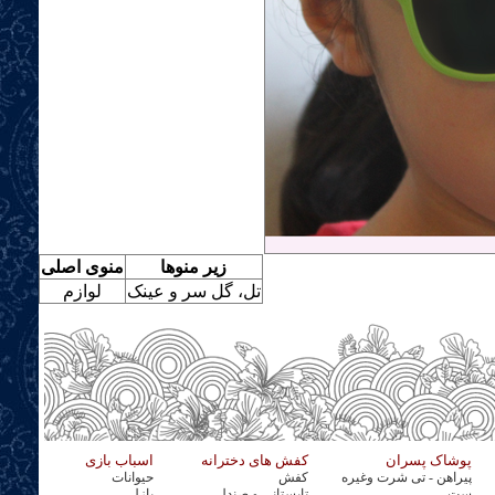
زیر منوها
منوی اصلی
تل، گل سر و عینک
لوازم
پوشاک پسران
کفش های دخترانه
اسباب بازی
پیراهن - تی شرت وغیره
کفش
حیوانات
ست
تابستانی و صندل
پازل