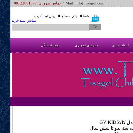
/ Mail: info@tisagol.com
تماس ضروری 09122081077
شما
0
آیتم به مبلغ
0
ریال ثبت کردید
نمایش سبد خرید
اسباب بازی
خبرهای تصویری
جوایز تیساگل
GV KIDS
ل کالا
ه سنی
دو تا شش سال