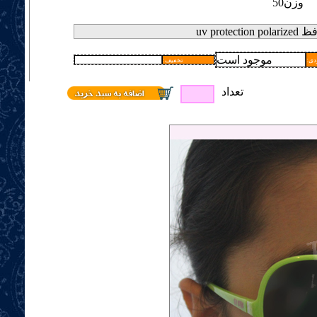
وزن
50
موجود است
دی
:تخفیف
تعداد