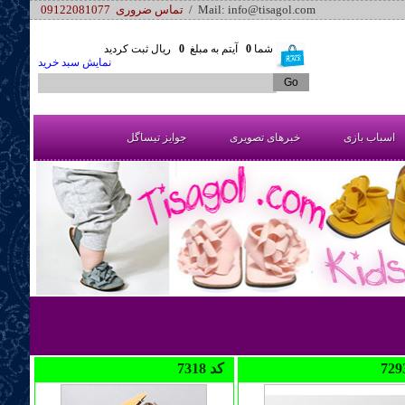
/ Mail: info@tisagol.com
تماس ضروری 09122081077
شما
0
آیتم به مبلغ
0
ریال ثبت کردید
نمایش سبد خرید
اسباب بازی
خبرهای تصویری
جوایز تیساگل
7318 کد