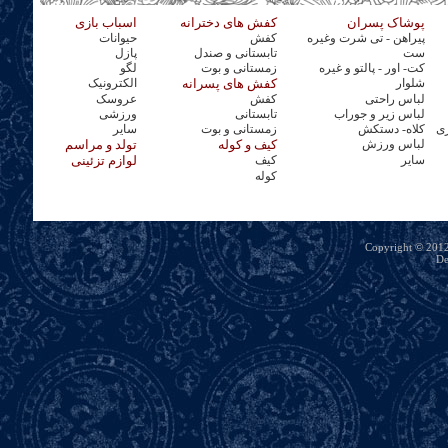
پوشاک پسران
کفش های دخترانه
اسباب بازی
پیراهن - تی شرت وغیره
کفش
حیوانات
ست
تابستانی و صندل
پازل
کت- اور - پالتو و غیره
زمستانی و بوت
لگو
شلوار
کفش های پسرانه
الکترونیک
لباس راحتی
کفش
عروسک
لباس زیر و جوراب
تابستانی
ورزشی
ری
کلاه- دستکش
زمستانی و بوت
سایر
لباس ورزش
کیف و کوله
تولد و مراسم
سایر
کیف
لوازم تزئینی
کوله
Copyright © 2012 
De