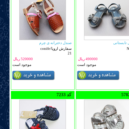
تابستانی
صندل دخترانه ی چرم
N
conife/سفارش اروپا
21
490000 ریال
520000 ریال
موجود است
موجود است
7233 کد