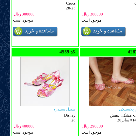
Crocs
28-25
300000 ریال
300000 ریال
موجود است
موجود است
4559 کد
پلاستیکی
صندل سیندرلا
لی- مشکی بنفش
Disney
26
290000 ریال
400000 ریال
موجود است
موجود است