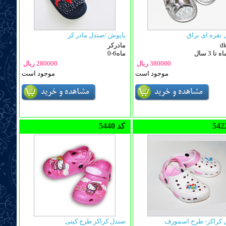
نقره ای براق
پاپوش /صندل مادر کر
d
مادرکر
0-6ماه
380000 ریال
280000 ریال
موجود است
موجود است
5440 کد
 کراکز- طرح اسمورف
صندل کراکز طرح کیتی