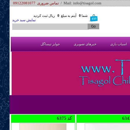
/ Mail: info@tisagol.com
تماس ضروری 09122081077
شما
0
آیتم به مبلغ
0
ریال ثبت کردید
نمایش سبد خرید
اسباب بازی
خبرهای تصویری
جوایز تیساگل
6375 کد