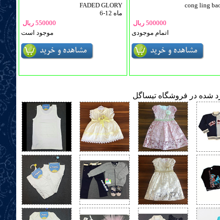
FADED GLORY
cong ling ba
6-12 ماه
500000 ریال
550000 ریال
اتمام موجودی
موجود است
ارد شده در فروشگاه تیساگل