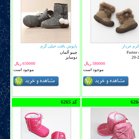
رم خزدار
پاپوش بافت خیلی گرم
Furtne 
چیبو آلمان
20-
دوسایز
580000 ریال
650000 ریال
موجود است
موجود است
6265 کد