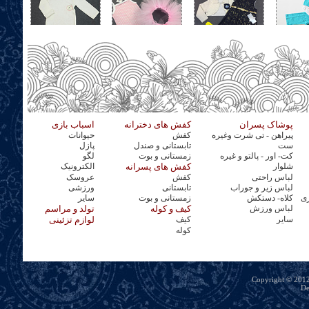
پوشاک پسران
کفش های دخترانه
اسباب بازی
پیراهن - تی شرت وغیره
کفش
حیوانات
ست
تابستانی و صندل
پازل
کت- اور - پالتو و غیره
زمستانی و بوت
لگو
شلوار
کفش های پسرانه
الکترونیک
لباس راحتی
کفش
عروسک
لباس زیر و جوراب
تابستانی
ورزشی
ری
کلاه- دستکش
زمستانی و بوت
سایر
لباس ورزش
کیف و کوله
تولد و مراسم
سایر
کیف
لوازم تزئینی
کوله
Copyright © 2012 
De