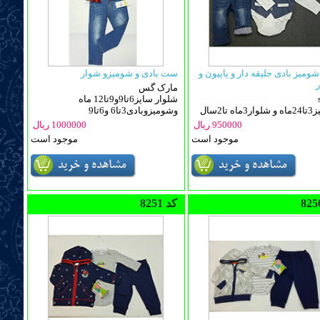
میز بادی جلیقه دار و پاپیون و
ست بادی و شومیزو شوار
ر
مارک گس
شلوار سایز6تا9و9تا12 ماه
اه تا2سال
وشومیزوبادی3تا6 و6تا9
950000 ریال
1000000 ریال
موجود است
موجود است
8251 کد