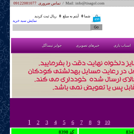
/ Mail: info@tisagol.com
تماس ضروری 09122081077
شما
0
آیتم به مبلغ
0
ریال ثبت کردید
نمایش سبد خرید
اسباب بازی
خبرهای تصویری
جوایز تیساگل
1
2
3
4
5
6
7
8
9
10
8398 کد