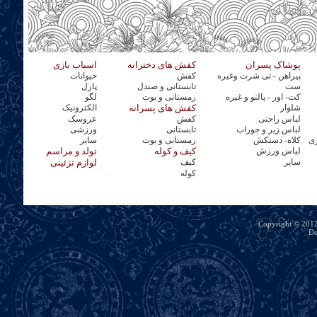
پوشاک پسران
کفش های دخترانه
اسباب بازی
پیراهن - تی شرت وغیره
کفش
حیوانات
ست
تابستانی و صندل
پازل
کت- اور - پالتو و غیره
زمستانی و بوت
لگو
شلوار
کفش های پسرانه
الکترونیک
لباس راحتی
کفش
عروسک
لباس زیر و جوراب
تابستانی
ورزشی
ری
کلاه- دستکش
زمستانی و بوت
سایر
لباس ورزش
کیف و کوله
تولد و مراسم
سایر
کیف
لوازم تزئینی
کوله
Copyright © 2012 
De