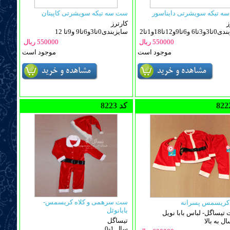
ه تیکه سویشرتی دایناسور
ست سه تیکه سویشرتی کاپیتان
ز
کارترز
و6تا9و12تا18و1تا2
سایزبندی0تا3و6تا9 و9تا 12
550000 ریال
550000 ریال
موجود است
موجود است
8223 کد
ست سرهمی و کلاه کریسمس-
ریسمس پسرانه
بابانوئل
تیساگل- لباس بابا نویل
تیساگل
0-1 سال