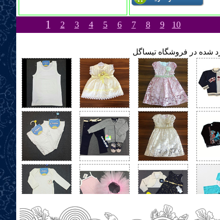
1
2
3
4
5
6
7
8
9
10
ارد شده در فروشگاه تیساگل