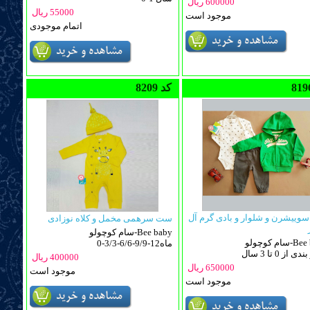
600000 ریال
55000 ریال
موجود است
اتمام موجودی
8209 کد
ییشرن و شلوار و بادی گرم آل
ست سرهمی مخمل و کلاه نوزادی
سام کوچولو-Bee baby
و-Bee baby
0-3/3-6/6-9/9-12ماه
 از 0 تا 3 سال
400000 ریال
650000 ریال
موجود است
موجود است