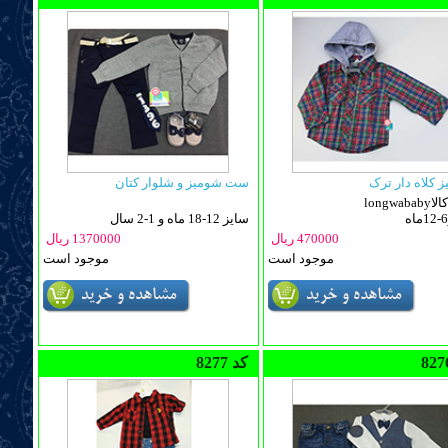
 کلاه دار ترک
ست شومیز و شلوار کتان
دل کالا
سایز 12-18 ماه و 1-2 سال
470000 ریال
1370000 ریال
موجود است
موجود است
8277 کد