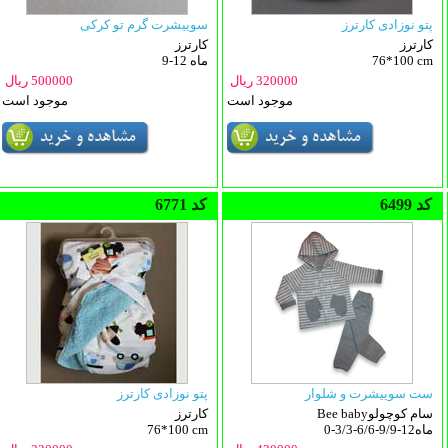
پتو نوزادی کارترز
سوییشرت گرم تو کرکی
کارترز
کارترز
76*100 cm
9-12 ماه
320000 ریال
500000 ریال
موجود است
موجود است
6499 کد
6771 کد
ست سوییشرت و شلوار
پتو نوزادی کارترز
Bee babyسام کوچولو
کارترز
0-3/3-6/6-9/9-12ماه
76*100 cm