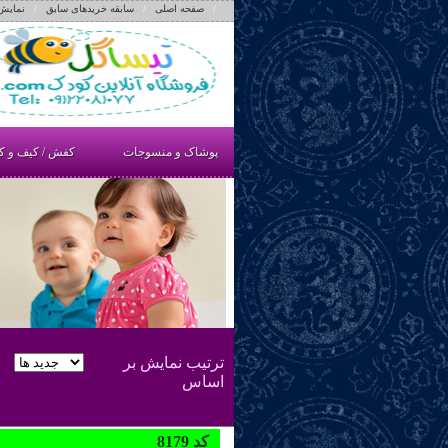
/
صفحه اصلی
/
سابقه خریدهای سابق
/
نمایش
پوشاک و منسوجات
کفش / کیف و ک
ترتيب نمايش بر
اساس
8179 کد