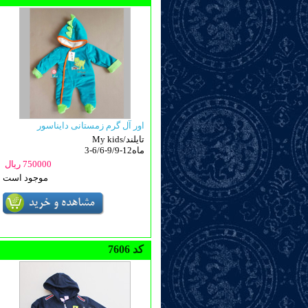
اور آل گرم زمستانی دایناسور
My kids/تایلند
3-6/6-9/9-12ماه
750000 ریال
موجود است
7606 کد