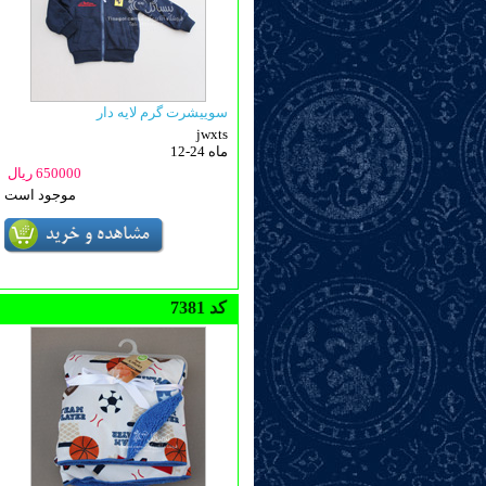
سوییشرت گرم لایه دار
jwxts
12-24 ماه
650000 ریال
موجود است
7381 کد