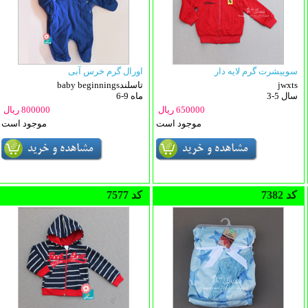
سوییشرت گرم لایه دار
اورال گرم خرس آبی
jwxts
baby beginningsتاسلند
3-5 سال
6-9 ماه
650000 ریال
800000 ریال
موجود است
موجود است
7382 کد
7577 کد