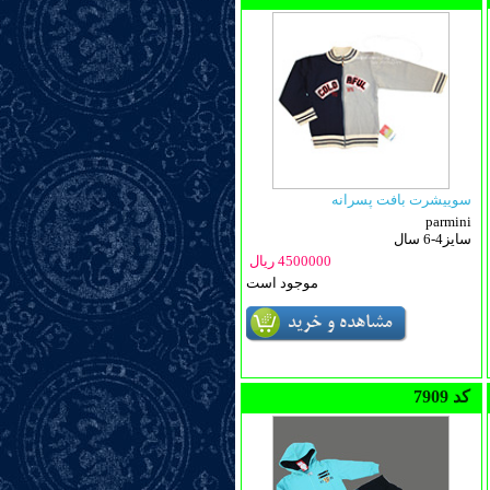
سوییشرت بافت پسرانه
parmini
سایز4-6 سال
4500000 ریال
موجود است
7909 کد