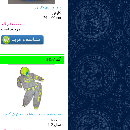
پتو نوزادی کارترز
کارترز
76*100 cm
320000 ریال
موجود است
6457 کد
ست سوییشرت و شلوار تو کرک گرم
laibeir
1-2 سال