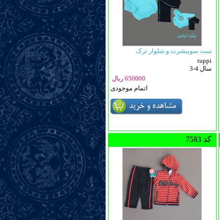
ست سوییشرت و شلوار ترک
tuppi
3-4 سال
650000 ریال
اتمام موجودی
7583 کد