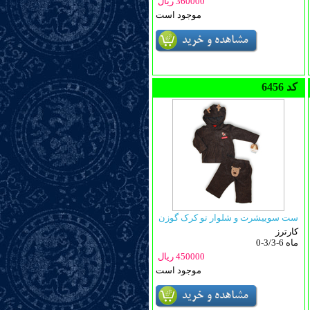
360000 ریال
موجود است
6456 کد
ست سوییشرت و شلوار تو کرک گوزن
کارترز
0-3/3-6 ماه
450000 ریال
موجود است