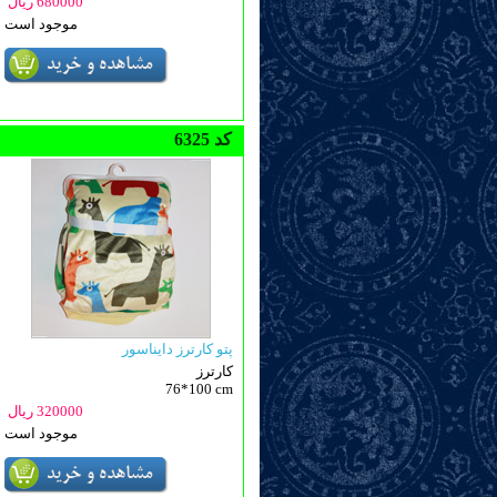
680000 ریال
موجود است
6325 کد
پتو کارترز دایناسور
کارترز
76*100 cm
320000 ریال
موجود است