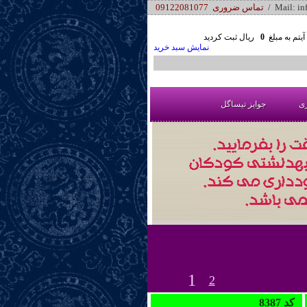
/ Mail: i
تماس ضروری 09122081077
یتم به مبلغ
0
ریال ثبت کردید
نمایش سبد خرید
ری
جوایز تیساگل
1
2
8387 کد