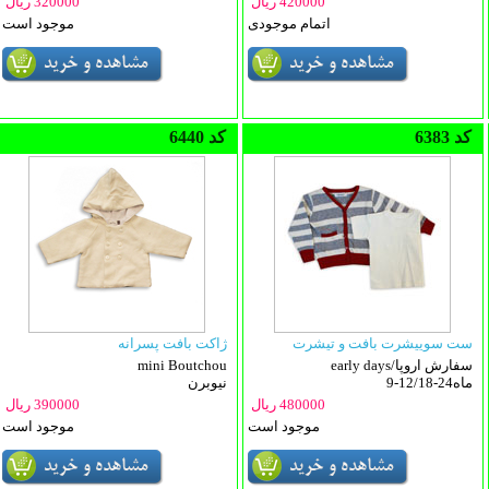
420000 ریال
320000 ریال
اتمام موجودی
موجود است
6383 کد
6440 کد
ست سوییشرت بافت و تیشرت
ژاکت بافت پسرانه
early days/سفارش اروپا
mini Boutchou
9-12/18-24ماه
نیوبرن
480000 ریال
390000 ریال
موجود است
موجود است