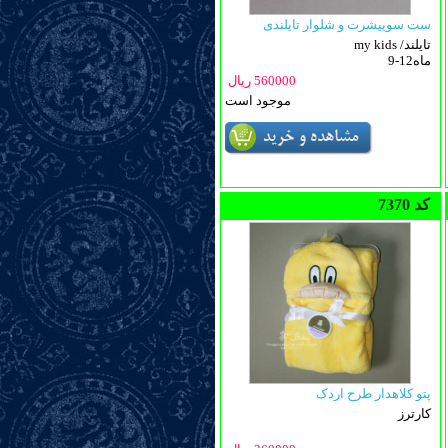
ست سوییشرت و شلوار تایلندی
my kids /تایلند
9-12ماه
560000 ریال
موجود است
7370 کد
پتو کلاهدار طرح اردک
کارترز