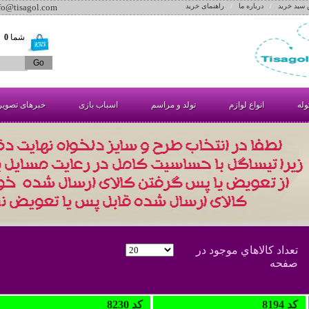
 سبد خرید
/
درباره ما
/
راهنمای خرید
nfo@tisagol.com
شما
0
آ
وله
انواع لوازم
تولد و مراسم
اسباب بازی
خبرهای تصوی
تعداد کالاهاي موجود در
صفحه
8194 کد
8230 کد