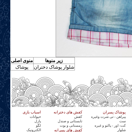
زیر منوها
منوی اصلی
شلوار پوشاک دختران
پوشاک
پوشاک پسران
کفش های دخترانه
اسباب بازی
پیراهن - تی شرت وغیره
کفش
حیوانات
ست
تابستانی و صندل
پازل
کت- اور - پالتو و غیره
زمستانی و بوت
لگو
شلوار
کفش های پسرانه
الکترونیک