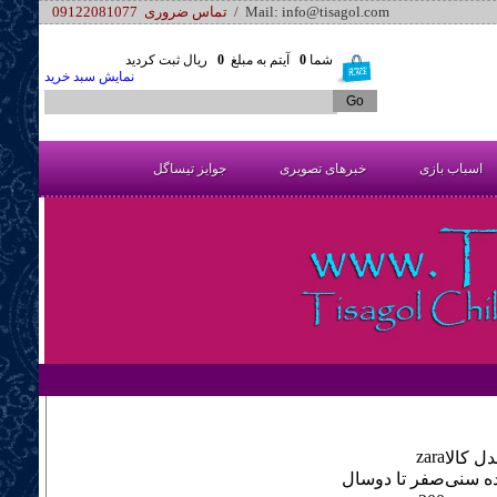
/ Mail: info@tisagol.com
تماس ضروری 09122081077
شما
0
آیتم به مبلغ
0
ریال ثبت کردید
نمایش سبد خرید
اسباب بازی
خبرهای تصویری
جوایز تیساگل
zara
ل کالا
ه سنی
صفر تا دوسال