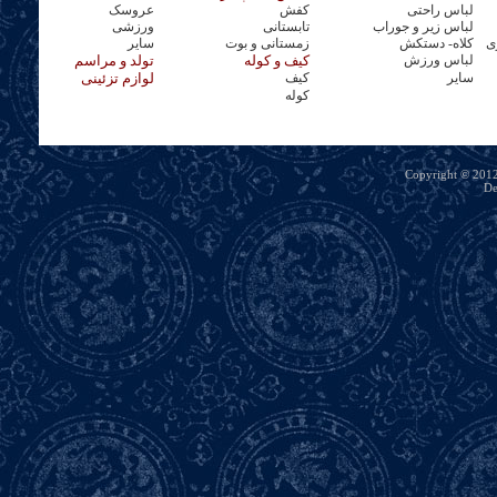
لباس راحتی
کفش
عروسک
لباس زیر و جوراب
تابستانی
ورزشی
ی
کلاه- دستکش
زمستانی و بوت
سایر
لباس ورزش
کیف و کوله
تولد و مراسم
سایر
کیف
لوازم تزئینی
کوله
Copyright © 2012 
De