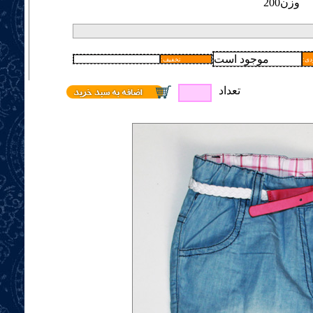
وزن
200
موجود است
دی
:تخفیف
تعداد