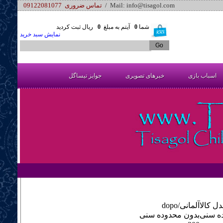
/ Mail: info@tisagol.com
تماس ضروری 09122081077
شما
0
آیتم به مبلغ
0
ریال ثبت کردید
نمایش سبد خرید
اسباب بازی
خبرهای تصویری
جوایز تیساگل
ل کالا
dopo/آلمانی
ه سنی
بدون محدوده سنی