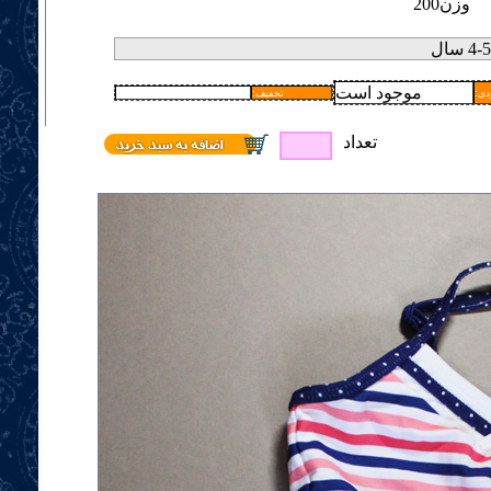
وزن
200
موجود است
دی
:تخفیف
تعداد