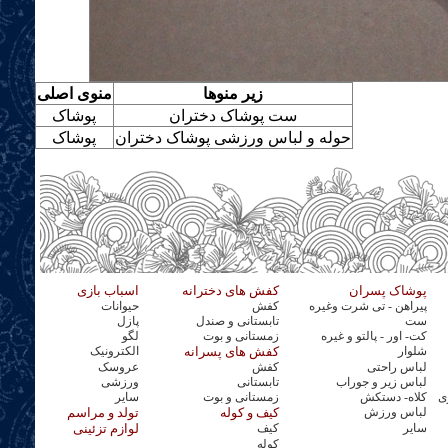
زیر منوها
منوی اصلی
ست پوشاک دختران
پوشاک
حوله و لباس ورزشی پوشاک دختران
پوشاک
پوشاک پسران
کفش های دخترانه
اسباب بازی
پیراهن - تی شرت وغیره
کفش
حیوانات
ست
تابستانی و صندل
پازل
کت- اور - پالتو و غیره
زمستانی و بوت
لگو
شلوار
کفش های پسرانه
الکترونیک
لباس راحتی
کفش
عروسک
لباس زیر و جوراب
تابستانی
ورزشی
ی
کلاه- دستکش
زمستانی و بوت
سایر
لباس ورزش
کیف و کوله
تولد و مراسم
سایر
کیف
لوازم تزئینی
کوله