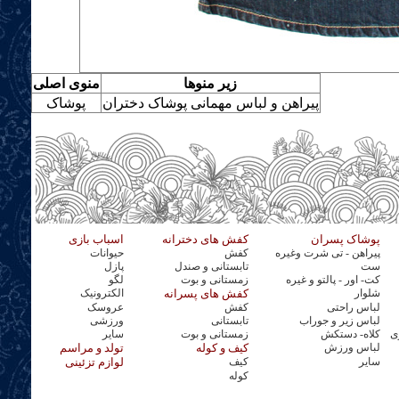
زیر منوها
منوی اصلی
پیراهن و لباس مهمانی پوشاک دختران
پوشاک
پوشاک پسران
کفش های دخترانه
اسباب بازی
پیراهن - تی شرت وغیره
کفش
حیوانات
ست
تابستانی و صندل
پازل
کت- اور - پالتو و غیره
زمستانی و بوت
لگو
شلوار
کفش های پسرانه
الکترونیک
لباس راحتی
کفش
عروسک
لباس زیر و جوراب
تابستانی
ورزشی
ی
کلاه- دستکش
زمستانی و بوت
سایر
لباس ورزش
کیف و کوله
تولد و مراسم
سایر
کیف
لوازم تزئینی
کوله