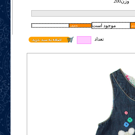
وزن
200
موجود است
دی
:تخفیف
تعداد