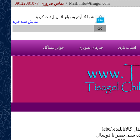
/ Mail: info@tisagol.com
تماس ضروری 09122081077
شما
0
آیتم به مبلغ
0
ریال ثبت کردید
نمایش سبد خرید
اسباب بازی
خبرهای تصویری
جوایز تیساگل
ل کالا
lebe/تایلندی
ه سنی
صفر تا دوسال